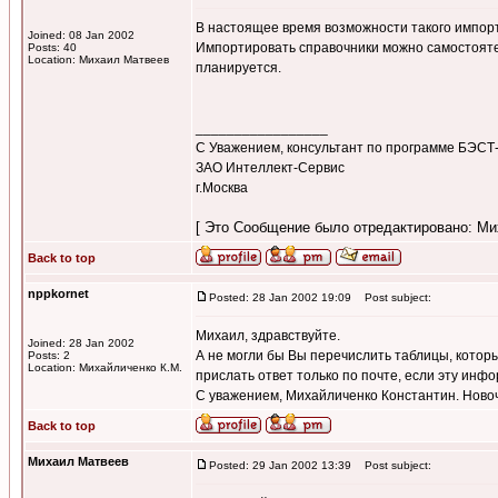
В настоящее время возможности такого импорт
Joined: 08 Jan 2002
Импортировать справочники можно самостояте
Posts: 40
Location: Михаил Матвеев
планируется.
_________________
С Уважением, консультант по программе БЭС
ЗАО Интеллект-Сервис
г.Москва
[ Это Сообщение было отредактировано: Мих
Back to top
nppkornet
Posted: 28 Jan 2002 19:09
Post subject:
Михаил, здравствуйте.
Joined: 28 Jan 2002
А не могли бы Вы перечислить таблицы, которы
Posts: 2
Location: Михайличенко К.М.
прислать ответ только по почте, если эту инф
С уважением, Михайличенко Константин. Ново
Back to top
Михаил Матвеев
Posted: 29 Jan 2002 13:39
Post subject: