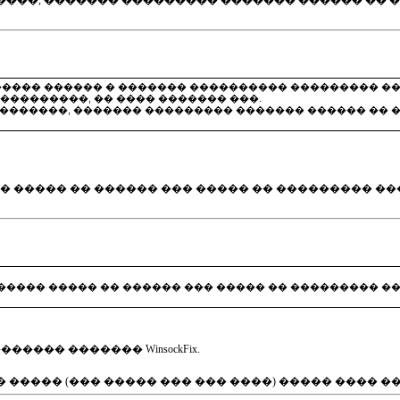
��, ������� ��������� ������� ������ �� ����
���� ������ � ������� ���������� ��������� �� � 
����������, �� ���� ������� ���.
������, ������� ��������� ������� ������ �� ����
����� ����� �� ������ ��� ����� �� ��������� 
 (������ ����� �� ������ ��� ����� �� ��������� 
��� ������� WinsockFix.
� ����� (��� ����� ��� ��� ����) ����� ���� �