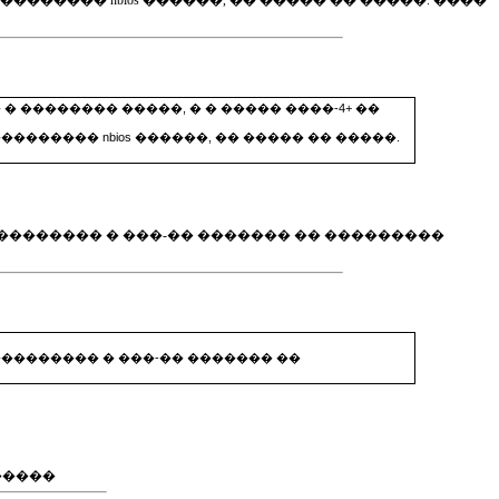
����� nbios ������, �� ����� �� �����. ����
�������� �����, � � ����� ����-4+ ��
����� nbios ������, �� ����� �� �����.
���������� � ���-�� ������� �� ���������
���������� � ���-�� ������� ��
�����