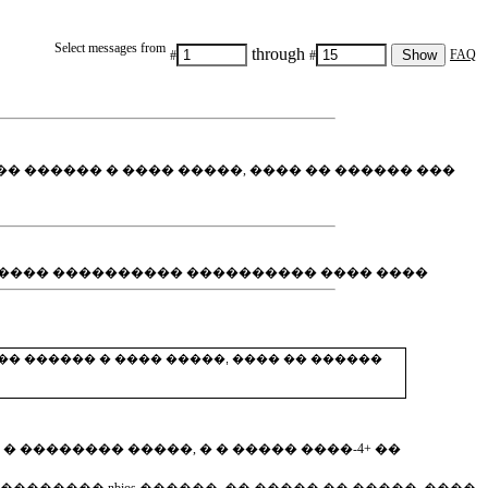
Select messages from
through
FAQ
#
#
�� ������ � ���� �����, ���� �� ������ ���
������ ���������� ���������� ���� ����
�� ������ � ���� �����, ���� �� ������
�������� �����, � � ����� ����-4+ ��