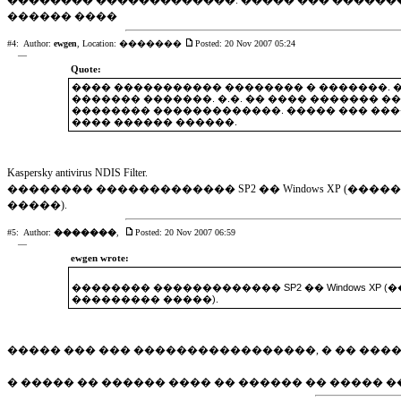
�������� �������������. ����� ��� ��������
������ ����
#4:
Author:
ewgen
,
Location: �������
Posted: 20 Nov 2007 05:24
—
Quote:
���� ����������� �������� � �������. �
������� �������. �.�. �� ���� ������� �
�������� �������������. ����� ��� ����
���� ������ ������.
Kaspersky antivirus NDIS Filter.
�������� ������������� SP2 �� Windows XP (�
�����).
#5:
Author:
�������
,
Posted: 20 Nov 2007 06:59
—
ewgen wrote:
�������� ������������� SP2 �� Windows XP
��������� �����).
����� ��� ��� �����������������, � �� �������
� ����� �� ������ ���� �� ������ �� ����� �