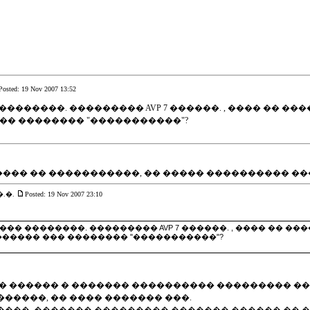
Posted: 19 Nov 2007 13:52
������. ��������� AVP 7 ������. , ���� �� ���
 ��� �������� "�����������"?
����� �� �����������, �� ����� ���������� 
�.�.
Posted: 19 Nov 2007 23:10
� ��������. ��������� AVP 7 ������. , ���� �� ���
�������� ��� �������� "�����������"?
 ������ � ������� ���������� ��������� �� � 
������, �� ���� ������� ���.