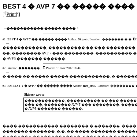
BEST 4 � AVP 7 �� ����� ����
/[
[
Print
]\]
->
����������� ����� ����-4
#1:
BEST 4 � AVP 7 �� ����� ����
Author:
Skipetr
,
Location: ������� � �
—
������������, ���������� �� ��� �������� ��
��, �������� AVP 7 ��� ��������. ����������
� AVP6 ������� ������.
#2:
Author:
�������
,
Posted: 19 Nov 2007 16:44
—
� ���� �� ����� ����� �����������, � ����
#3:
Re: BEST 4 � AVP 7 �� ����� ����
Author:
mrs_2005
,
Location: �������� 
—
Skipetr wrote:
������������, ���������� �� ��� �������
��� ��, �������� AVP 7 ��� ��������. ��
� AVP6 ������� ������.
���� ����������� �������� � �������. �����
������� �������. �.�. �� ���� ������� �����