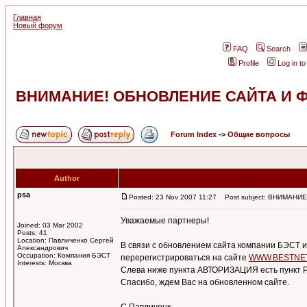
Главная
Новый форум
FAQ
Search
Profile
Log in t
ВНИМАНИЕ! ОБНОВЛЕНИЕ САЙТА И Ф
Forum Index
->
Общие вопросы
Author
psa
Posted: 23 Nov 2007 11:27
Post subject: ВНИМАНИ
Уважаемые партнеры!
Joined: 03 Mar 2002
Posts: 41
Location: Павличенко Сергей
В связи с обновлением сайта компании БЭСТ и
Александрович
Occupation: Компания БЭСТ
перерегистрироваться на сайте
WWW.BESTNE
Interests: Москва
Слева ниже пункта АВТОРИЗАЦИЯ есть пункт
Спасибо, ждем Вас на обновленном сайте.