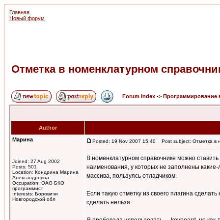
Главная
Новый форум
Отметка в номенклатурном справочни
Forum Index
->
Программирование 
Author
Марина
Posted: 19 Nov 2007 15:40
Post subject: Отметка в
В номенклатурном справочнике можно ставить г
Joined: 27 Aug 2002
наименования, у которых не заполнены какие-л
Posts: 501
Location: Кондрина Марина
массива, пользуясь отладчиком.
Александровна
Occupation: ОАО БКО
программист
Если такую отметку из своего плагина сделать
Interests: Боровичи
Новгородской обл
сделать нельзя.