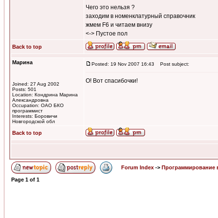
Чего это нельзя ?
заходим в номенклатурный справочник
жмем F6 и читаем внизу
<-> Пустое пол
Back to top
Марина
Posted: 19 Nov 2007 16:43
Post subject:
О! Вот спасибочки!
Joined: 27 Aug 2002
Posts: 501
Location: Кондрина Марина
Александровна
Occupation: ОАО БКО
программист
Interests: Боровичи
Новгородской обл
Back to top
Forum Index
->
Программирование 
Page
1
of
1