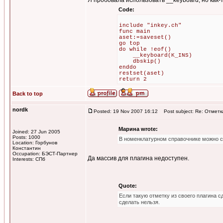
Я пробовала использовать __keyboard, но как-т
Code:
include "inkey.ch"
func main
aset:=saveset()
go top
do while !eof()
__keyboard(K_INS)
dbskip()
enddo
restset(aset)
return 2
Back to top
nordk
Posted: 19 Nov 2007 16:12
Post subject: Re: Отметк
Марина wrote:
Joined: 27 Jun 2005
Posts: 1000
В номенклатурном справочнике можно ст
Location: Горбунов
Константин
Occupation: БЭСТ-Партнер
Да массив для плагина недоступен.
Interests: СПб
Quote:
Если такую отметку из своего плагина 
сделать нельзя.