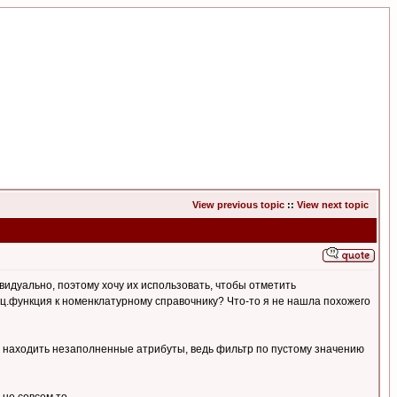
View previous topic
::
View next topic
ивидуально, поэтому хочу их использовать, чтобы отметить
пец.функция к номенклатурному справочнику? Что-то я не нашла похожего
ям находить незаполненные атрибуты, ведь фильтр по пустому значению