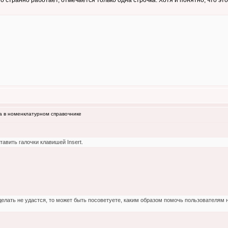
о странно работает, отмечается только одна строчка. Хотя и понятно, что это
а в номенклатурном справочнике
авить галочки клавишей Insert.
сделать не удастся, то может быть посоветуете, каким образом помочь пользователям