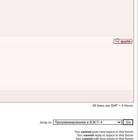
All times are GMT + 4 Hours
Jump to:
You
cannot
post new topics in this forum
You
cannot
reply to topics in this forum
You
cannot
edit your posts in this forum