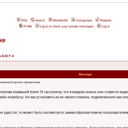
FAQ
Search
Memberlist
Usergroups
Register
Profile
Log in to check your private messages
Log in
ке
в БЭСТ-4
Message
 номенклатурном справочнике
алочки клавишей Insert. Я так поняла, что в каждом сеансе они ставятся инд
ибо атрибуты. Но как установить их из своего плагина, подключенного как с
 не удастся, то может быть посоветуете, каким образом помочь пользовател