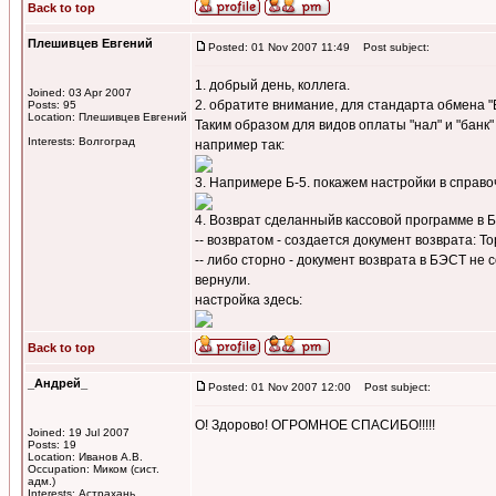
Back to top
Плешивцев Евгений
Posted: 01 Nov 2007 11:49
Post subject:
1. добрый день, коллега.
Joined: 03 Apr 2007
2. обратите внимание, для стандарта обмена "
Posts: 95
Location: Плешивцев Евгений
Таким образом для видов оплаты "нал" и "банк
Interests: Волгоград
например так:
3. Напримере Б-5. покажем настройки в справо
4. Возврат сделанныйв кассовой программе в 
-- возвратом - создается документ возврата: Т
-- либо сторно - документ возврата в БЭСТ не
вернули.
настройка здесь:
Back to top
_Андрей_
Posted: 01 Nov 2007 12:00
Post subject:
О! Здорово! ОГРОМНОЕ СПАСИБО!!!!!
Joined: 19 Jul 2007
Posts: 19
Location: Иванов А.В.
Occupation: Миком (сист.
адм.)
Interests: Астрахань