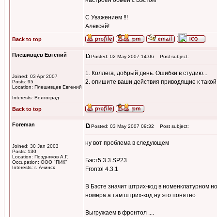
настроен обмен с Бэстом
С Уважением !!!
Алексей!
Back to top
Плешивцев Евгений
Posted: 02 May 2007 14:06
Post subject:
1. Коллега, добрый день. Ошибки в студию...
Joined: 03 Apr 2007
2. опишите ваши действия приводящие к такой
Posts: 95
Location: Плешивцев Евгений
Interests: Волгоград
Back to top
Foreman
Posted: 03 May 2007 09:32
Post subject:
ну вот проблема в следующем
Joined: 30 Jan 2003
Posts: 130
Location: Поздняков А.Г.
Бэст5 3.3 SP23
Occupation: ООО "ПИК"
Interests: г. Ачинск
Frontol 4.3.1
В Бэсте значит штрих-код в номенклатурном н
номера а там штрих-код ну это понятно
Выгружаем в фронтол ....