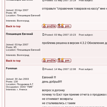
Posted: 03 May 2007 10:19
Post subject:
отправьте "справочник товараов на кассу" мне 
Joined: 03 Apr 2007
Posts: 95
Location: Плешивцев Евгений
Interests: Волгоград
Back to top
Плешивцев Евгений
Posted: 03 May 2007 10:23
Post subject:
проблема решена в версии 4.3.2 Обновление д
Joined: 03 Apr 2007
Posts: 95
Location: Плешивцев Евгений
Interests: Волгоград
Back to top
Foreman
Posted: 14 May 2007 12:08
Post subject:
Евгений !!!
Joined: 30 Jan 2003
день добрый!!!
Posts: 130
Location: Поздняков А.Г.
Occupation: ООО "ПИК"
Interests: г. Ачинск
вопрос в догонку
почему то Бэст при приеме отчета о продажах 
не отнимает возвраты
не сталкивались с таким