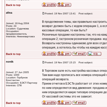
Back to top
afina
Posted: 19 Nov 2007 13:41
Post subject:
В продолжении темы, как правильно настроить 
Joined: 18 Aug 2004
возврат должен быть с кодом операции 1, а ес
Posts: 24
Location: Судачкова
кассовые операции, то как быть?
Occupation:
предприниматель
Розничные продажи настроены так, что на каж
Interests: Нижневартовск
операции 2; гастроном розничная продажа- код
Возвраты настроены одинаково для всех отдело
операция, а хотелось бы чтобы на каждую касс
Back to top
nordk
Posted: 19 Nov 2007 15:15
Post subject:
В Торговом зале есть настройка кассовых опер
Joined: 27 Jun 2005
Там вам надо прописать все номера операций 
Posts: 1000
Location: Горбунов
операций возврата.
Константин
Occupation: БЭСТ-Партнер
Прием отчетов в БЭСТе работает от этих ном
Interests: СПб
по ним определяется вид движения: продажа и
ним определяется какую типовую операцию де
От кассовой системы это не зависит.
Back to top