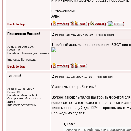
или их нужно на другую операцию переводить
С Уважением!!!
Алек
Back to top
Плешивцев Евгений
Posted: 15 May 2007 08:39
Post subject:
1. добрый день коллега, поведение БЭСТ при 
Joined: 03 Apr 2007
Posts: 95
Location: Плешивцев Евгений
Interests: Волгоград
Back to top
_Андрей_
Posted: 31 Oct 2007 13:18
Post subject:
Уважаемые разработчики!
Joined: 19 Jul 2007
Posts: 19
Location: Иванов А.В.
Вопрос такой: пытался настроить Фронтол для
Occupation: Миком (сист.
адм.)
вопросов нет, а вот возвраты.... равно как и 
Interests: Астрахань
типовых операций для ККМ в торговом зале. А 
необходимо сделать!
Quote:
Добавлено: 15 Май 2007 08:39 Заголовок со