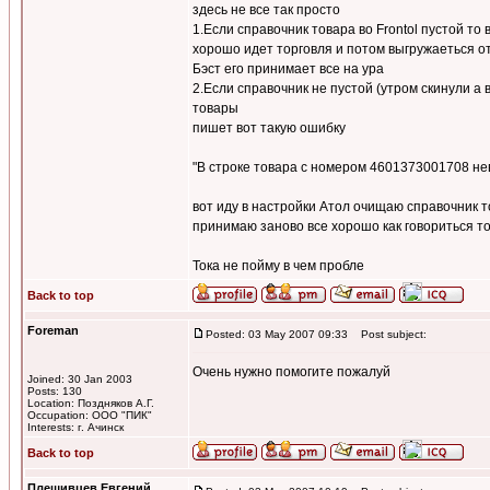
здесь не все так просто
1.Если справочник товара во Frontol пустой то
хорошо идет торговля и потом выгружаеться о
Бэст его принимает все на ура
2.Если справочник не пустой (утром скинули а
товары
пишет вот такую ошибку
"В строке товара с номером 4601373001708 нев
вот иду в настройки Атол очищаю справочник 
принимаю заново все хорошо как говориться т
Тока не пойму в чем пробле
Back to top
Foreman
Posted: 03 May 2007 09:33
Post subject:
Очень нужно помогите пожалуй
Joined: 30 Jan 2003
Posts: 130
Location: Поздняков А.Г.
Occupation: ООО "ПИК"
Interests: г. Ачинск
Back to top
Плешивцев Евгений