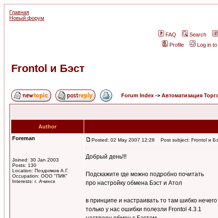
Главная
Новый форум
FAQ
Search
Profile
Log in t
Frontol и Бэст
Forum Index
->
Автоматизация Торг
Author
Foreman
Posted: 02 May 2007 12:28
Post subject: Frontol и Б
Добрый день!!!
Joined: 30 Jan 2003
Posts: 130
Location: Поздняков А.Г.
Подскажите где можно подробно почитать
Occupation: ООО "ПИК"
Interests: г. Ачинск
про настройку обмена Бэст и Атол
в принципе и настраивать то там шибко нечего
только у нас ошибки полезли Frontol 4.3.1