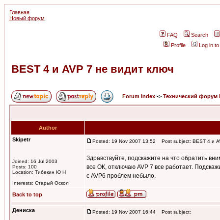
Главная
Новый форум
FAQ
Search
Profile
Log in t
BEST 4 и AVP 7 не видит ключ
Forum Index
->
Технический форум
Author
Skipetr
Posted: 19 Nov 2007 13:52
Post subject: BEST 4 и A
Здравствуйте, подскажите на что обратить вни
Joined: 16 Jul 2003
все ОК, отключаю AVP 7 все работает. Подскажи
Posts: 100
Location: Тибекин Ю Н
с AVP6 проблем небыло.
Interests: Старый Оскол
Back to top
Дениска
Posted: 19 Nov 2007 16:44
Post subject: