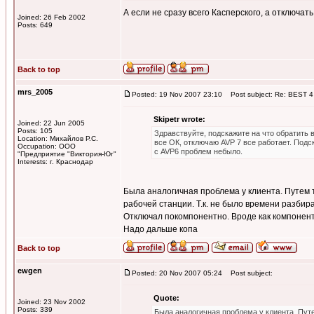
А если не сразу всего Касперского, а отключа
Joined: 26 Feb 2002
Posts: 649
Back to top
mrs_2005
Posted: 19 Nov 2007 23:10
Post subject: Re: BEST 4
Skipetr wrote:
Joined: 22 Jun 2005
Posts: 105
Здравствуйте, подскажите на что обратить в
Location: Михайлов Р.С.
все ОК, отключаю AVP 7 все работает. Подск
Occupation: ООО
с AVP6 проблем небыло.
"Предприятие "Виктория-Юг"
Interests: г. Краснодар
Была аналогичная проблема у клиента. Путем т
рабочей станции. Т.к. не было времени разбира
Отключал покомпонентно. Вроде как компонента
Надо дальше копа
Back to top
ewgen
Posted: 20 Nov 2007 05:24
Post subject:
Quote:
Joined: 23 Nov 2002
Posts: 339
Была аналогичная проблема у клиента. Путе