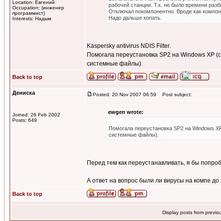
Location: Евгений
рабочей станции. Т.к. не было времени разби
Occupation: (инженер
Отключал покомпонентно. Вроде как компоне
программист)
Надо дальше копать.
Interests: Надым
Kaspersky antivirus NDIS Filter.
Помогала переустановка SP2 на Windows XP (ск
системные файлы).
Back to top
Дениска
Posted: 20 Nov 2007 06:59
Post subject:
ewgen wrote:
Joined: 26 Feb 2002
Posts: 649
Помогала переустановка SP2 на Windows XP 
системные файлы).
Перед тем как переустанавливать, я бы попроб
А ответ на вопрос были ли вирусы на компе до
Back to top
Display posts from previo