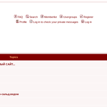
FAQ
Search
Memberlist
Usergroups
Register
Profile
Log in to check your private messages
Log in
Topics
Й САЙТ...
о-сальд.ведом