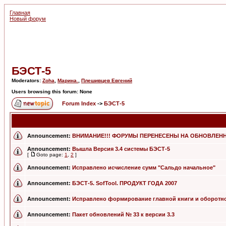
Главная
Новый форум
БЭСТ-5
Moderators:
Zoha
,
Марина.
,
Плешивцев Евгений
Users browsing this forum: None
Forum Index
->
БЭСТ-5
Announcement:
ВНИМАНИЕ!!! ФОРУМЫ ПЕРЕНЕСЕНЫ НА ОБНОВЛЕННЫ
Announcement:
Вышла Версия 3.4 системы БЭСТ-5
[
Goto page:
1
,
2
]
Announcement:
Исправлено исчисление сумм "Сальдо начальное"
Announcement:
БЭСТ-5. SofTool. ПРОДУКТ ГОДА 2007
Announcement:
Исправлено формирование главной книги и оборотн
Announcement:
Пакет обновлений № 33 к версии 3.3