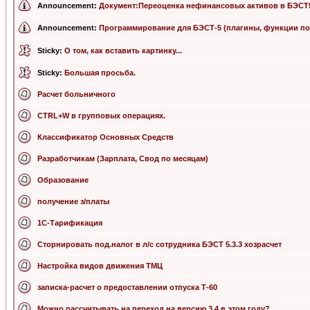
Announcement:
Документ:Переоценка нефинансовых активов в БЭСТ
Announcement:
Программирование для БЭСТ-5 (плагины, функции по
Sticky:
О том, как вставить картинку...
Sticky:
Большая просьба.
Расчет больничного
CTRL+W в групповых операциях.
Классификатор Основных Средств
Разработчикам (Зарплата, Свод по месяцам)
Образование
получение з/платы
1C-Тарификация
Сторнировать под.налог в л/с сотрудника БЭСТ 5.3.3 хозрасчет
Настройка видов движения ТМЦ
записка-расчет о предоставлении отпуска Т-60
Можно рассчитывать на переход на версию 3.4 в этом году?