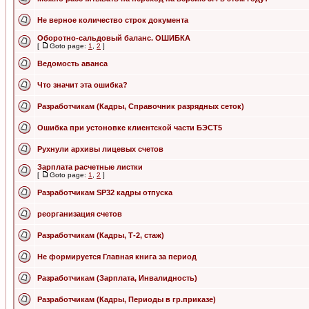
Не верное количество строк документа
Оборотно-сальдовый баланс. ОШИБКА
[
Goto page:
1
,
2
]
Ведомость аванса
Что значит эта ошибка?
Разработчикам (Кадры, Справочник разрядных сеток)
Ошибка при устоновке клиентской части БЭСТ5
Рухнули архивы лицевых счетов
Зарплата расчетные листки
[
Goto page:
1
,
2
]
Разработчикам SP32 кадры отпуска
реорганизация счетов
Разработчикам (Кадры, Т-2, стаж)
Не формируется Главная книга за период
Разработчикам (Зарплата, Инвалидность)
Разработчикам (Кадры, Периоды в гр.приказе)