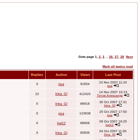
Goto page
1
,
2
,
3
...
26
,
27
,
28
Next
Mark all topics read
Replies
Author
Views
Last Post
23 Nov 2007 11:24
0
psa
91854
psa
14 Nov 2007 10:13
Irina_Gl
22
412420
Титов Александр
30 Oct 2007 17:31
0
Irina_Gl
88918
Irina_Gl
25 Oct 2007 17:50
0
psa
123638
psa
09 Oct 2007 16:25
0
kat12
88608
kat12
04 Oct 2007 11:00
0
Irina_Gl
85836
Irina_Gl