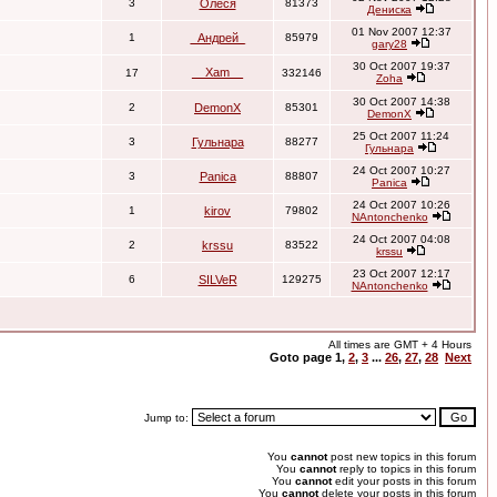
3
Олеся
81373
Дениска
01 Nov 2007 12:37
1
_Андрей_
85979
gary28
30 Oct 2007 19:37
__Xam__
17
332146
Zoha
30 Oct 2007 14:38
2
DemonX
85301
DemonX
25 Oct 2007 11:24
3
Гульнара
88277
Гульнара
24 Oct 2007 10:27
3
Panica
88807
Panica
24 Oct 2007 10:26
1
kirov
79802
NAntonchenko
24 Oct 2007 04:08
2
krssu
83522
krssu
23 Oct 2007 12:17
6
SILVeR
129275
NAntonchenko
All times are GMT + 4 Hours
Goto page
1
,
2
,
3
...
26
,
27
,
28
Next
Jump to:
You
cannot
post new topics in this forum
You
cannot
reply to topics in this forum
You
cannot
edit your posts in this forum
You
cannot
delete your posts in this forum