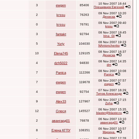
10 Nov 2007 16:44
3
ewgen
85406
Плешивцев Евгений
09 Nov 2007 10:20
2
krssu
76263
Дениска
09 Nov 2007 09:40
0
krssu
76791
krssu
08 Nov 2007 19:45
3
fantakt
92794
Irina_Gl
08 Nov 2007 19:23
5
Yuriy
104030
NAntonchenko
08 Nov 2007 16:37
10
Elena745
129105
Дениска
08 Nov 2007 14:35
4
dzh5022
94830
dm
08 Nov 2007 10:08
7
Panica
112266
Panica
08 Nov 2007 07:57
7
ewgen
119678
ewgen
07 Nov 2007 16:29
4
ewgen
92754
Титов Александр
06 Nov 2007 17:15
9
Alex33
127967
Zoha
06 Nov 2007 15:35
12
Олеся
145527
blaster@blaster.ru
06 Nov 2007 13:10
2
авангард01
76878
авангард01
06 Nov 2007 10:57
8
Елена КГПУ
108351
Марина.
02 Nov 2007 12:28