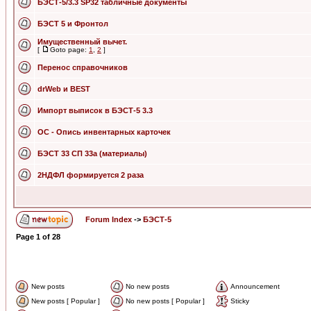
БЭСТ-5/3.3 SP32 табличные документы
БЭСТ 5 и Фронтол
Имущественный вычет.
[
Goto page:
1
,
2
]
Перенос справочников
drWeb и BEST
Импорт выписок в БЭСТ-5 3.3
ОС - Опись инвентарных карточек
БЭСТ 33 СП 33а (материалы)
2НДФЛ формируется 2 раза
Forum Index
->
БЭСТ-5
Page
1
of
28
New posts
No new posts
Announcement
New posts [ Popular ]
No new posts [ Popular ]
Sticky