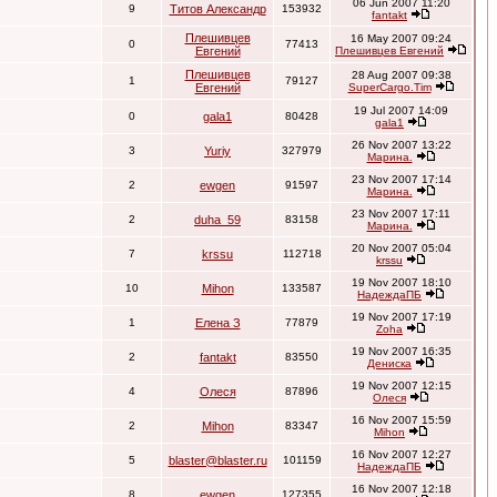
06 Jun 2007 11:20
9
Титов Александр
153932
fantakt
Плешивцев
16 May 2007 09:24
0
77413
Евгений
Плешивцев Евгений
Плешивцев
28 Aug 2007 09:38
1
79127
Евгений
SuperCargo.Tim
19 Jul 2007 14:09
0
gala1
80428
gala1
26 Nov 2007 13:22
3
Yuriy
327979
Марина.
23 Nov 2007 17:14
2
ewgen
91597
Марина.
23 Nov 2007 17:11
2
duha_59
83158
Марина.
20 Nov 2007 05:04
7
krssu
112718
krssu
19 Nov 2007 18:10
10
Mihon
133587
НадеждаПБ
19 Nov 2007 17:19
1
Елена З
77879
Zoha
19 Nov 2007 16:35
2
fantakt
83550
Дениска
19 Nov 2007 12:15
4
Олеся
87896
Олеся
16 Nov 2007 15:59
2
Mihon
83347
Mihon
16 Nov 2007 12:27
5
blaster@blaster.ru
101159
НадеждаПБ
16 Nov 2007 12:18
8
ewgen
127355