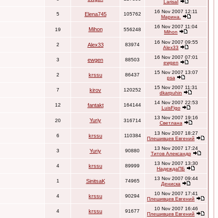
LarisaI
16 Nov 2007 12:11
5
Elena745
105762
Марина.
16 Nov 2007 11:04
Mihon
19
556248
Mihon
16 Nov 2007 09:55
2
Alex33
83974
Alex33
16 Nov 2007 07:01
3
ewgen
88503
ewgen
15 Nov 2007 13:07
2
krssu
86437
psa
15 Nov 2007 11:31
7
kirov
120252
dkarpuhin
14 Nov 2007 22:53
12
fantakt
164144
LuisFigo
13 Nov 2007 19:16
Yuriy
20
316714
Светлана
13 Nov 2007 18:27
6
krssu
110384
Плешивцев Евгений
13 Nov 2007 17:24
3
Yuriy
90880
Титов Александр
13 Nov 2007 13:30
4
krssu
89999
НадеждаПБ
13 Nov 2007 09:44
1
SinitsaK
74965
Дениска
10 Nov 2007 17:41
4
krssu
90294
Плешивцев Евгений
10 Nov 2007 16:46
4
krssu
91677
Плешивцев Евгений