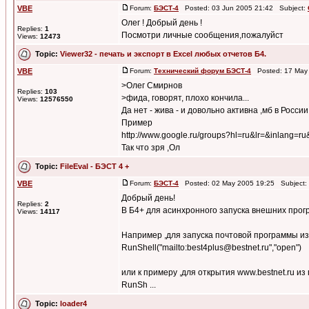
VBE
Forum:
БЭСТ-4
Posted: 03 Jun 2005 21:42 Subject:
Олег ! Добрый день !
Replies:
1
Посмотри личные сообщения,пожалуйст
Views:
12473
Topic:
Viewer32 - печать и экспорт в Excel любых отчетов Б4.
VBE
Forum:
Технический форум БЭСТ-4
Posted: 17 May 
>Олег Смирнов
Replies:
103
>фида, говорят, плохо кончила...
Views:
12576550
Да нет - жива - и довольно активна ,мб в России
Пример
http://www.google.ru/groups?hl=ru&lr=&inlang=r
Так что зря ,Ол
Topic:
FileEval - БЭСТ 4 +
VBE
Forum:
БЭСТ-4
Posted: 02 May 2005 19:25 Subject:
Добрый день!
Replies:
2
В Б4+ для асинхронного запуска внешних програ
Views:
14117
Например ,для запуска почтовой программы из
RunShell("mailto:best4plus@bestnet.ru","open")
или к примеру ,для открытия www.bestnet.ru из
RunSh ...
Topic:
loader4