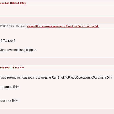
Ошибка DBCDX 1021
2005 18:45 Subject:
Viewer32 - печать и экспорт в Excel любых отчетов Б4.
 ? Только ?
u&group=comp.lang.clipper
FileEval - БЭСТ 4 +
мм можно использовать функцию RunShell( cFile, cOperation, cParams, cDir)
 плагина Б4+
 плагина Б4+