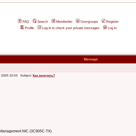
FAQ
Search
Memberlist
Usergroups
Register
Profile
Log in to check your private messages
Log in
Message
 2005 20:03 Subject:
Как получить?
C Management NIC (3C905C-TX)