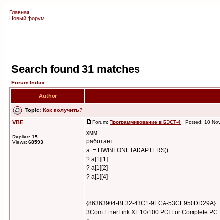
Главная
Новый форум
Search found 31 matches
Forum Index
Author
Topic:
Как получить?
VBE
Forum:
Программирование в БЭСТ-4
Posted: 10 Nov
хмм
Replies:
15
работает
Views:
68593
a := HWINFONETADAPTERS()
? a[1][1]
? a[1][2]
? a[1][4]
{86363904-BF32-43C1-9ECA-53CE950DD29A}
3Com EtherLink XL 10/100 PCI For Complete P