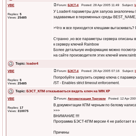
VBE
Forum:
БЭСТ-4
Posted: 28 Apr 2005 11:49 Subject:
У Loader4 параметры для запуска аналогичны
Replies:
5
задаваемые в переменных среды BEST_NAM
Views:
25485
>Что ж все приходится клещами вытаскивать? П
Странно ,но все параметры сервера описаны 
к серверу ключей Rainbow
Более детальную информацию можно посмотр
на сайте производителя этих ключей www.rainb
Topic:
loader4
VBE
Forum:
БЭСТ-4
Posted: 28 Apr 2005 07:16 Subject:
Попробуйте загрузить сервер ключа с парамер
Replies:
5
/ST - Enables strict timeout enforcement.
Views:
25485
Topic:
БЭСТ_КПМ отказываеться видеть ключ на WIN XP
VBE
Forum:
Автоматизация Торговли
Posted: 12 Apr 200
В документации КПМ черным по белому напис
Replies:
17
>>>
Views:
310075
ВНИМАНИЕ !!!!
Программа БЭСТ-КПМ версии 4 не работает в
Причины