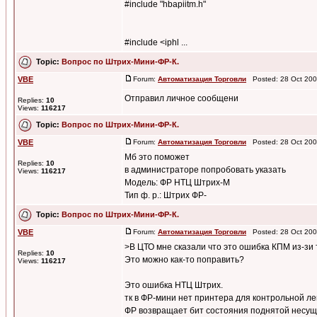
#include "hbapiitm.h"
#include <iphl ...
Topic:
Вопрос по Штрих-Мини-ФР-К.
VBE
Forum:
Автоматизация Торговли
Posted: 28 Oct 200
Отправил личное сообщени
Replies:
10
Views:
116217
Topic:
Вопрос по Штрих-Мини-ФР-К.
VBE
Forum:
Автоматизация Торговли
Posted: 28 Oct 200
Мб это поможет
Replies:
10
в администраторе попробовать указать
Views:
116217
Модель: ФР НТЦ Штрих-М
Тип ф. р.: Штрих ФР-
Topic:
Вопрос по Штрих-Мини-ФР-К.
VBE
Forum:
Автоматизация Торговли
Posted: 28 Oct 200
>В ЦТО мне сказали что это ошибка КПМ из-зи 
Replies:
10
Это можно как-то поправить?
Views:
116217
Это ошибка НТЦ Штрих.
тк в ФР-мини нет принтера для контрольной л
ФР возвращает бит состояния поднятой несу