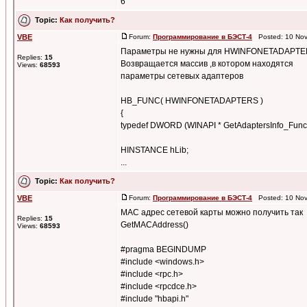
6
Topic:
Как получить?
VBE
Forum:
Программирование в БЭСТ-4
Posted: 10 Nov
Параметры не нужны для HWINFONETADAPTE
Replies:
15
Возвращается массив ,в котором находятся
Views:
68593
параметры сетевых адаптеров
HB_FUNC( HWINFONETADAPTERS )
{
typedef DWORD (WINAPI * GetAdaptersInfo_Fu
HINSTANCE hLib;
...
Topic:
Как получить?
VBE
Forum:
Программирование в БЭСТ-4
Posted: 10 Nov
MAC адрес сетевой карты можно получить так
Replies:
15
GetMACAddress()
Views:
68593
#pragma BEGINDUMP
#include <windows.h>
#include <rpc.h>
#include <rpcdce.h>
#include "hbapi.h"