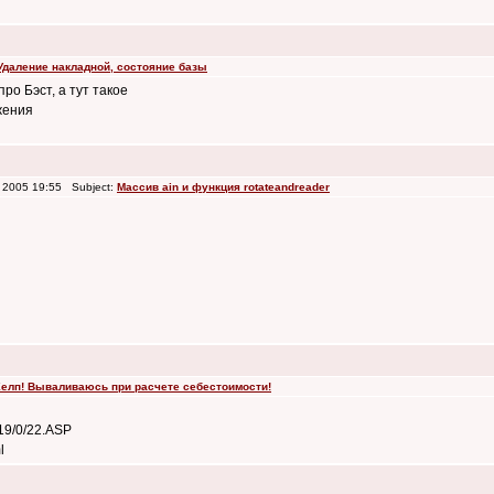
Удаление накладной, состояние базы
ро Бэст, а тут такое
жения
 2005 19:55 Subject:
Массив ain и функция rotateandreader
елп! Вываливаюсь при расчете себестоимости!
219/0/22.ASP
l