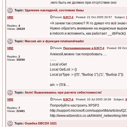
,чего быть не должно при отсутствии оно
Topic:
Удаление накладной, состояние базы
VBE
Forum:
БЭСТ-4
Posted: 21 Oct 2005 20:57 Subject:
>А зачем так сложно? Я то думал что всё знаю п
Replies:
4
Нужно обратить внимание на индексные выра
Views:
16629
в mdocm и вспомнить, как работает __dbPack()
Topic:
Массив ain и функция rotateandreader
VBE
Forum:
Программирование в БЭСТ-4
Posted: 09 Oct
Алексей,можно так попробовать ....
Replies:
2
.......
Views:
35050
Local oGet
Local GetList := {}
Local prType := {{'0', "Выбор 1"},{'1', "Выбор 2"}}
ain := {'0'& ...
Topic:
Хелп! Вываливаюсь при расчете себестоимости!
VBE
Forum:
БЭСТ-4
Posted: 10 Jul 2005 18:09 Subject:
Х
Попробуйте настроить XPSP2
Replies:
7
http://support.microsoft.com/support/kb/articles/Q
Views:
22481
http://www.witzendcs.co.uk/html/nt_networking.htm
Topic:
Ошибка DBCDX 1021