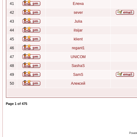
41
Елена
42
sever
43
Julia
44
ilsijar
45
klient
46
regant1
47
UNICOM
48
SashaS
49
SamS
50
Алексей
Page
1
of
475
Power