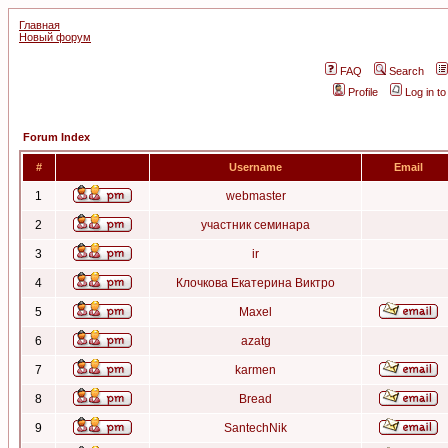
Главная
Новый форум
FAQ
Search
Profile
Log in t
Forum Index
#
Username
Email
1
webmaster
2
участник семинара
3
ir
4
Клочкова Екатерина Виктро
5
Maxel
6
azatg
7
karmen
8
Bread
9
SantechNik