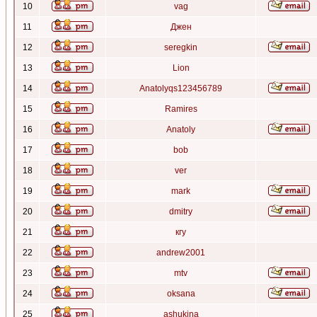
10
vag
11
Джен
12
seregkin
13
Lion
14
Anatolyqs123456789
15
Ramires
16
Anatoly
17
bob
18
ver
19
mark
20
dmitry
21
кгу
22
andrew2001
23
mtv
24
oksana
25
ashukina