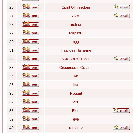
26
Spirit Of Freedom
27
AVM
28
polina
29
МаратБ
30
pgg
31
Павлова Наталья
32
Михаил Матвеев
33
Свидерская Оксана
34
alf
35
ina
36
Regant
37
VBE
38
Elen
39
eye
40
romanrv