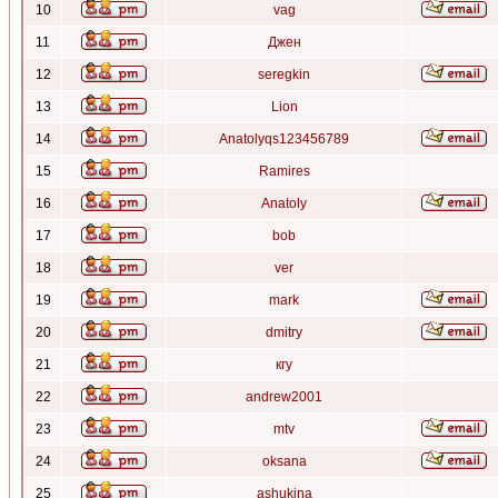
10
vag
11
Джен
12
seregkin
13
Lion
14
Anatolyqs123456789
15
Ramires
16
Anatoly
17
bob
18
ver
19
mark
20
dmitry
21
кгу
22
andrew2001
23
mtv
24
oksana
25
ashukina