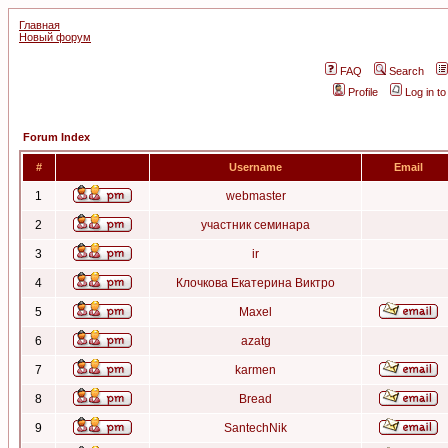
Главная
Новый форум
FAQ
Search
Profile
Log in t
Forum Index
#
Username
Email
1
webmaster
2
участник семинара
3
ir
4
Клочкова Екатерина Виктро
5
Maxel
6
azatg
7
karmen
8
Bread
9
SantechNik