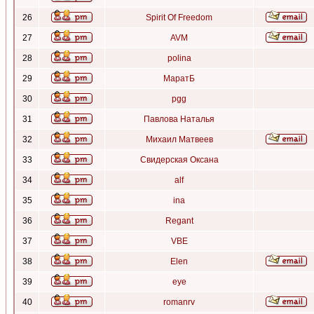
26
Spirit Of Freedom
27
AVM
28
polina
29
МаратБ
30
pgg
31
Павлова Наталья
32
Михаил Матвеев
33
Свидерская Оксана
34
alf
35
ina
36
Regant
37
VBE
38
Elen
39
eye
40
romanrv