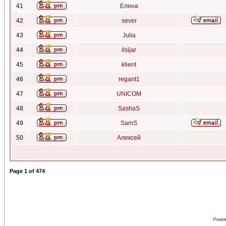
41
Елена
42
sever
43
Julia
44
ilsijar
45
klient
46
regant1
47
UNICOM
48
SashaS
49
SamS
50
Алексей
Page
1
of
474
Power