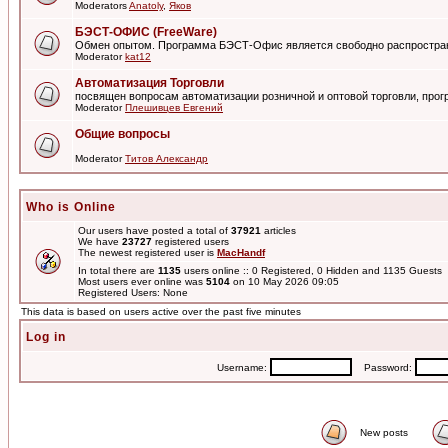
Moderators
Anatoly
,
Яков
БЭСТ-ОФИС (FreeWare)
Обмен опытом. Программа БЭСТ-Офис является свободно распростра
Moderator
kat12
Автоматизация Торговли
посвящен вопросам автоматизации розничной и оптовой торговли, пр
Moderator
Плешивцев Евгений
Общие вопросы
Moderator
Титов Александр
Who is Online
Our users have posted a total of
37921
articles
We have
23727
registered users
The newest registered user is
MacHandf
In total there are
1135
users online :: 0 Registered, 0 Hidden and 1135 Guests
Most users ever online was
5104
on 10 May 2026 09:05
Registered Users: None
This data is based on users active over the past five minutes
Log in
Username:
Password:
New posts