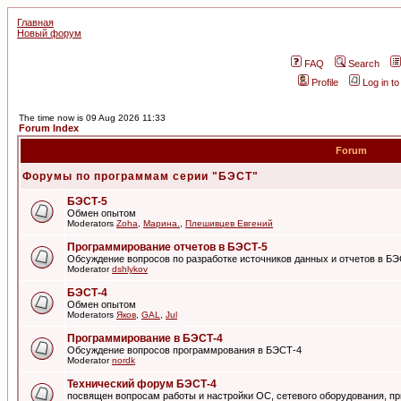
Главная
Новый форум
FAQ
Search
Profile
Log in t
The time now is 09 Aug 2026 11:33
Forum Index
Forum
Форумы по программам серии "БЭСТ"
БЭСТ-5
Обмен опытом
Moderators
Zoha
,
Марина.
,
Плешивцев Евгений
Программирование отчетов в БЭСТ-5
Обсуждение вопросов по разработке источников данных и отчетов в Б
Moderator
dshlykov
БЭСТ-4
Обмен опытом
Moderators
Яков
,
GAL
,
Jul
Программирование в БЭСТ-4
Обсуждение вопросов программрования в БЭСТ-4
Moderator
nordk
Технический форум БЭСТ-4
посвящен вопросам работы и настройки ОС, сетевого оборудования, пр