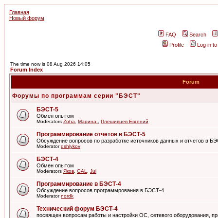
Главная
Новый форум
FAQ
Search
Profile
Log in t
The time now is 08 Aug 2026 14:05
Forum Index
Forum
Форумы по программам серии "БЭСТ"
БЭСТ-5
Обмен опытом
Moderators
Zoha
,
Марина.
,
Плешивцев Евгений
Программирование отчетов в БЭСТ-5
Обсуждение вопросов по разработке источников данных и отчетов в Б
Moderator
dshlykov
БЭСТ-4
Обмен опытом
Moderators
Яков
,
GAL
,
Jul
Программирование в БЭСТ-4
Обсуждение вопросов программрования в БЭСТ-4
Moderator
nordk
Технический форум БЭСТ-4
посвящен вопросам работы и настройки ОС, сетевого оборудования, пр