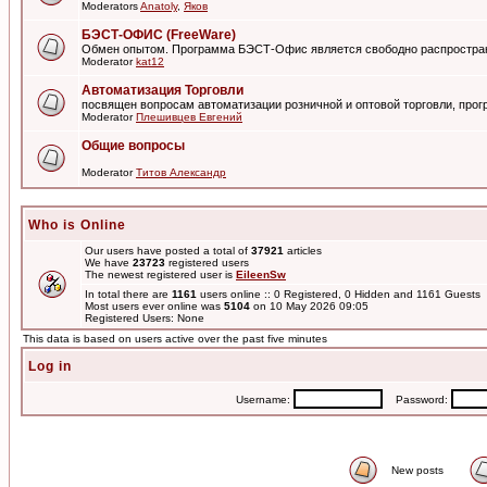
Moderators
Anatoly
,
Яков
БЭСТ-ОФИС (FreeWare)
Обмен опытом. Программа БЭСТ-Офис является свободно распростра
Moderator
kat12
Автоматизация Торговли
посвящен вопросам автоматизации розничной и оптовой торговли, пр
Moderator
Плешивцев Евгений
Общие вопросы
Moderator
Титов Александр
Who is Online
Our users have posted a total of
37921
articles
We have
23723
registered users
The newest registered user is
EileenSw
In total there are
1161
users online :: 0 Registered, 0 Hidden and 1161 Guests
Most users ever online was
5104
on 10 May 2026 09:05
Registered Users: None
This data is based on users active over the past five minutes
Log in
Username:
Password:
New posts