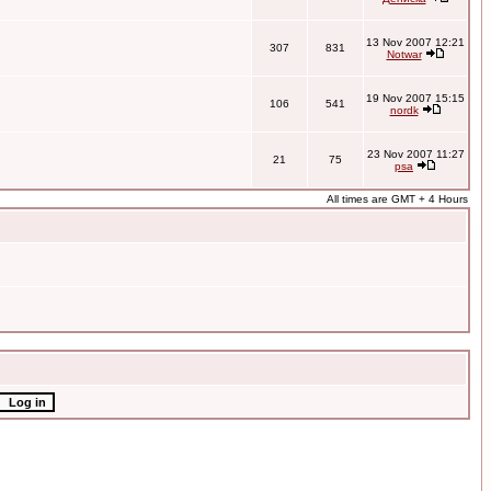
13 Nov 2007 12:21
307
831
Notwar
19 Nov 2007 15:15
106
541
nordk
23 Nov 2007 11:27
21
75
psa
All times are GMT + 4 Hours