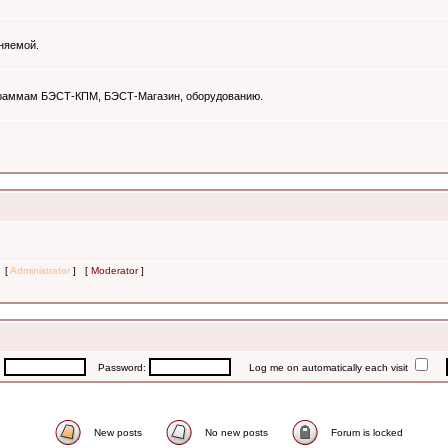
няемой.
ограммам БЭСТ-КПМ, БЭСТ-Магазин, оборудованию.
s [
Administrator
] [
Moderator
]
:
Password:
Log me on automatically each visit
New posts
No new posts
Forum is locked