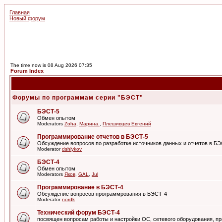
Главная
Новый форум
The time now is 08 Aug 2026 07:35
Forum Index
Форумы по программам серии "БЭСТ"
БЭСТ-5
Обмен опытом
Moderators
Zoha
,
Марина.
,
Плешивцев Евгений
Программирование отчетов в БЭСТ-5
Обсуждение вопросов по разработке источников данных и отчетов в Б
Moderator
dshlykov
БЭСТ-4
Обмен опытом
Moderators
Яков
,
GAL
,
Jul
Программирование в БЭСТ-4
Обсуждение вопросов программрования в БЭСТ-4
Moderator
nordk
Технический форум БЭСТ-4
посвящен вопросам работы и настройки ОС, сетевого оборудования, пр