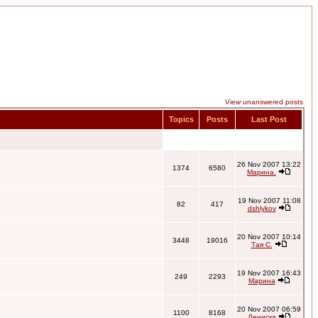
View unanswered posts
Topics
Posts
Last Post
26 Nov 2007 13:22
1374
6580
Марина.
19 Nov 2007 11:08
82
417
dshlykov
20 Nov 2007 10:14
3448
19016
Тая С.
19 Nov 2007 16:43
249
2293
Марина
20 Nov 2007 06:59
1100
8168
Дениска