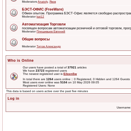
Moderators
Anatoly
,
Яков
БЭСТ-ОФИС (FreeWare)
Обмен опытом. Программа БЭСТ-Офис является свободно распростра
Moderator
kat12
Автоматизация Торговли
посвящен вопросам автоматизации розничной и оптовой торговли, пр
Moderator
Плешивцев Евгений
Общие вопросы
Moderator
Титов Александр
Who is Online
Our users have posted a total of
37921
articles
We have
23723
registered users
The newest registered user is
EileenSw
In total there are
1264
users online :: 0 Registered, 0 Hidden and 1264 Guest
Most users ever online was
5104
on 10 May 2026 09:05
Registered Users: None
This data is based on users active over the past five minutes
Log in
Username