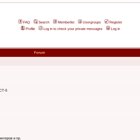
FAQ
Search
Memberlist
Usergroups
Register
Profile
Log in to check your private messages
Log in
Forum
ЭСТ-5
интеров и пр.