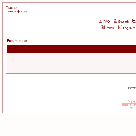
Главная
Новый форум
FAQ
Search
Profile
Log in t
Forum Index
Power