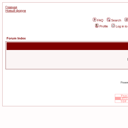
Главная
Новый форум
FAQ
Search
Profile
Log in t
Forum Index
Power