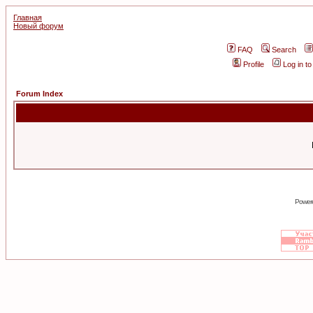
Главная
Новый форум
FAQ
Search
Profile
Log in t
Forum Index
Power